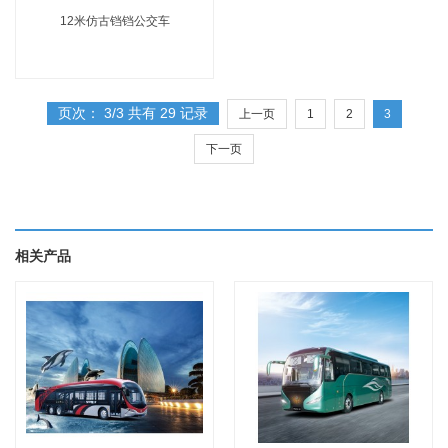
12米仿古铛铛公交车
页次： 3/3 共有 29 记录
上一页
1
2
3
下一页
相关产品