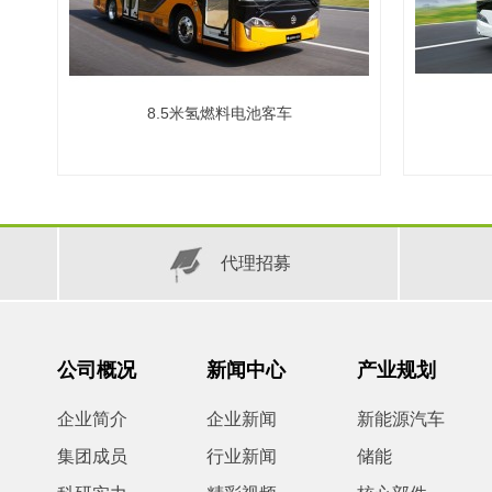
8.5米氢燃料电池客车
代理招募
公司概况
新闻中心
产业规划
企业简介
企业新闻
新能源汽车
集团成员
行业新闻
储能