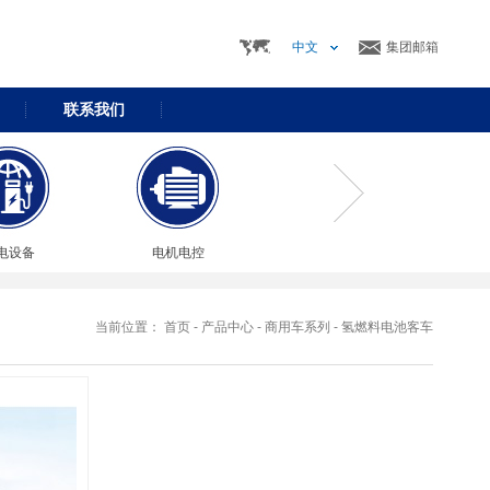
中文
集团邮箱
联系我们
电设备
电机电控
当前位置：
首页
-
产品中心
-
商用车系列
-
氢燃料电池客车