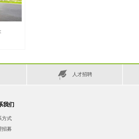
车
人才招聘
系我们
系方式
理招募