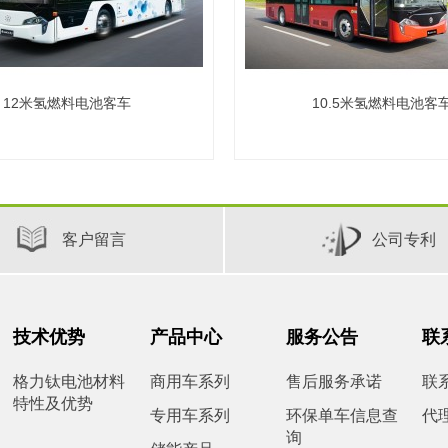
12米氢燃料电池客车
10.5米氢燃料电池客
客户留言
公司专利
技术优势
产品中心
服务公告
联
格力钛电池材料
商用车系列
售后服务承诺
联
特性及优势
专用车系列
环保单车信息查
代
询