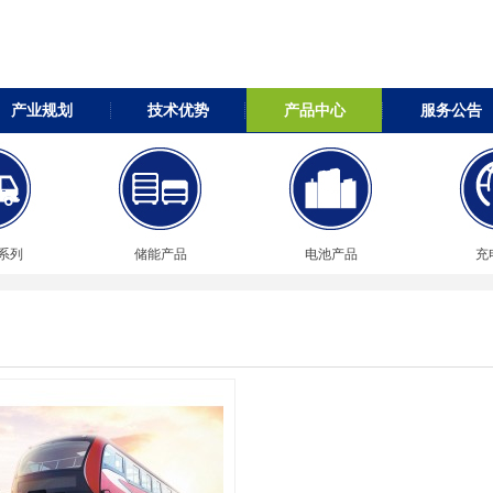
产业规划
技术优势
产品中心
服务公告
系列
储能产品
电池产品
充