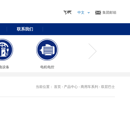
中文
集团邮箱
联系我们
电设备
电机电控
当前位置：
首页
-
产品中心
-
商用车系列
-
双层巴士