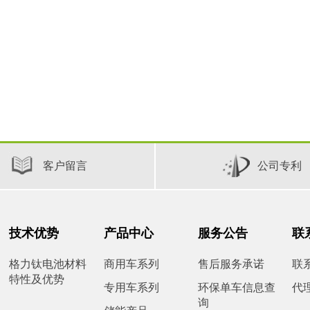
客户留言
公司专利
技术优势
产品中心
服务公告
联
格力钛电池材料
商用车系列
售后服务承诺
联
特性及优势
专用车系列
环保单车信息查
代
询