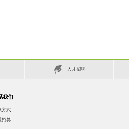
人才招聘
系我们
系方式
理招募