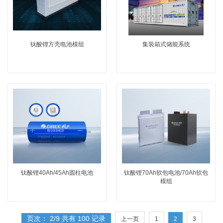
钛酸锂方壳电池模组
集装箱式储能系统
钛酸锂40Ah/45Ah圆柱电池
钛酸锂70Ah软包电池/70Ah软包
模组
页次： 2/9 共有 100 记录
上一页
1
2
3