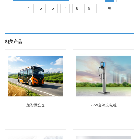
4
5
6
7
8
9
下一页
相关产品
脸谱微公交
7kW交流充电桩