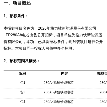
一、项目概述
1
、招标条件：
本招标项目名称为：
2026
年格力钛新能源股份有限公司
LFP280Ah
电芯出售公开招标，项目单位为格力钛新能源股
份有限公司，本项目已具备招标条件，现对该项目进行公开
招标。本项目同一投标人可兼中多个标段。
2
、招标范围及概况：
标段
内容
规格
包
1
280Ah
磷酸铁锂电芯
280
包
2
280Ah
磷酸铁锂电芯
280
包
3
280Ah
磷酸铁锂电芯
280