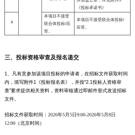
3
并加盖公章，详见附件
《投标承诺书》
本项目不接受
/
本项目不接受联合体投标
4
/
应
联合体投标
应答。
答。
三、投标资格审查及报名递交
1
、凡有意参加该项目投标的申请者，在招标文件获取时间
内，填写附件
1
《投标报名表》，并按“
2.1
投标人资格审
查”要求提供相关资料，资料审核通过即邮件形式发送招标
文件。
招标文件获取时间：
2026
年
5
月
5
日
9:00-2026
年
5
月
8
日
12:00
（北京时间）